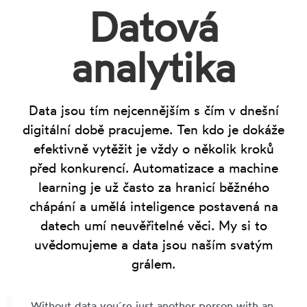
Datová
analytika
Data jsou tím nejcennějším s čím v dnešní
digitální době pracujeme. Ten kdo je dokáže
efektivně vytěžit je vždy o několik kroků
před konkurencí. Automatizace a machine
learning je už často za hranicí běžného
chápání a umělá inteligence postavená na
datech umí neuvěřitelné věci. My si to
uvědomujeme a data jsou naším svatým
grálem.
„Without data you´re just another person with an