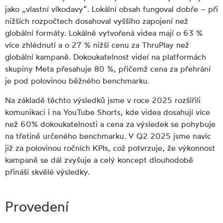
jako „vlastní vlkodavy“. Lokální obsah fungoval dobře – při
nižších rozpočtech dosahoval vyššího zapojení než
globální formáty. Lokálně vytvořená videa mají o 63 %
více zhlédnutí a o 27 % nižší cenu za ThruPlay než
globální kampaně. Dokoukatelnost videí na platformách
skupiny Meta přesahuje 80 %, přičemž cena za přehrání
je pod polovinou běžného benchmarku.
Na základě těchto výsledků jsme v roce 2025 rozšířili
komunikaci i na YouTube Shorts, kde videa dosahují více
než 60% dokoukatelnosti a cena za výsledek se pohybuje
na třetině určeného benchmarku. V Q2 2025 jsme navíc
již za polovinou ročních KPIs, což potvrzuje, že výkonnost
kampaně se dál zvyšuje a celý koncept dlouhodobě
přináší skvělé výsledky.
Provedení