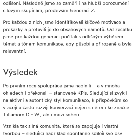
odlišení. Následně jsme se zaměřili na hlubší porozumění
cílovým skupinám, především Generaci Z.
Pro každou z nich jsme identifikovali klíčové motivace a
překážky a přetavili je do obsahových námětů. Od začátku
jsme pro každou generaci počítali s odlišným výběrem
témat a tónem komunikace, aby působila přirozeně a byla
relevantní.
Výsledek
Po prvním roce spolupráce jsme naplnili – a v mnoha
ohledech i překonali – stanovené KPIs. Sledující si zvykli
na aktivní a autentický styl komunikace, k příspěvkům se
vracejí a často rozvíjí konverzaci nejen směrem ke značce
Tullamore D.E.W., ale i mezi sebou.
Vznikla tak silná komunita, která se zapojuje i vlastní
tvorbou – sledující například spontánně sdílejí své psy