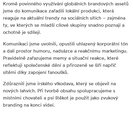
Kromě povinného využívání globálních brandových assetů
jsme do komunikace zařadili lokální produkci, která
reaguje na aktuální trendy na sociálních sítích – zejména
ty, ve kterých se mladší cílové skupiny snadno poznají a
ochotně je sdílejí.
Komunikaci jsme uvolnili, opustili uhlazený korporátní tón
a dali prostor humoru, nadsázce a reakčnímu marketingu.
Pravidelně zařazujeme memy a situační reakce, které
reflektují společenské dění a přirozeně se šíří napříč
sítěmi díky zapojení fanoušků.
Zdůraznili jsme irského vlkodava, který se objevil na
nových lahvích. Při tvorbě obsahu spolupracujeme s
místními chovateli a psí štěkot je použit jako zvukový
branding na konci videí.