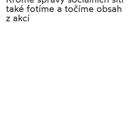
také fotíme a točíme obsah
z akcí