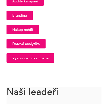
Audity kampaní
Branding
Nákup médií
Datová analytika
Výkonnostní kampaně
Naši leadeři