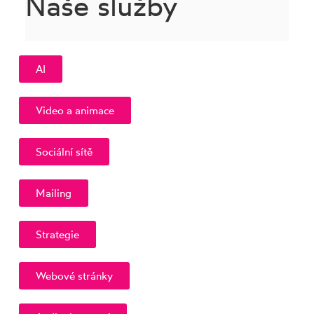
Naše služby
AI
Video a animace
Sociální sítě
Mailing
Strategie
Webové stránky