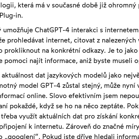
ologii, která má v současné době již ohromný 
Plug-in.
rý umožňuje ChatGPT-4 interakci s internetem 
e prohledávat internet, citovat z nalezených
prokliknout na konkrétní odkazy. Je to jako
e pomoci najít informace, aniž byste museli o
aktuálnost dat jazykových modelů jako největ
amotný model GPT-4 zůstal stejný, může nyní 
nformací online. Slovo efektivním jsem nepo
aní pokaždé, když se ho na něco zeptáte. Po
 třeba využít aktuálních dat pro získání konk
připojení k internetu. Zároveň do značné míry
o „googlení“. Pokud jste dříve hledali info