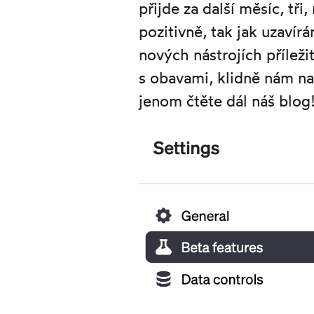
přijde za další měsíc, tř
pozitivně, tak jak uzaví
nových nástrojích příleži
s obavami, klidně nám n
jenom čtěte dál náš blog