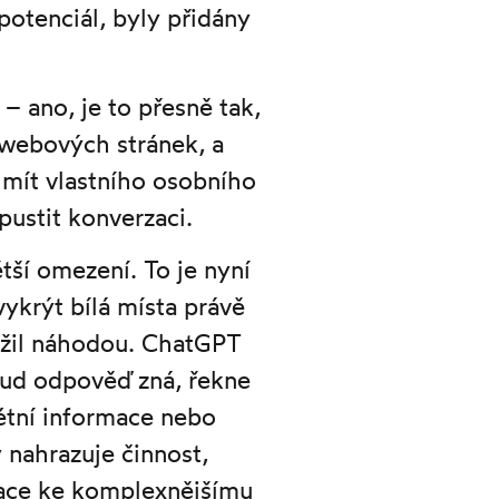
potenciál, byly přidány
– ano, je to přesně tak,
 webových stránek, a
 mít vlastního osobního
pustit konverzaci.
ší omezení. To je nyní
vykrýt bílá místa právě
užil náhodou. ChatGPT
kud odpověď zná, řekne
rétní informace nebo
 nahrazuje činnost,
rmace ke komplexnějšímu