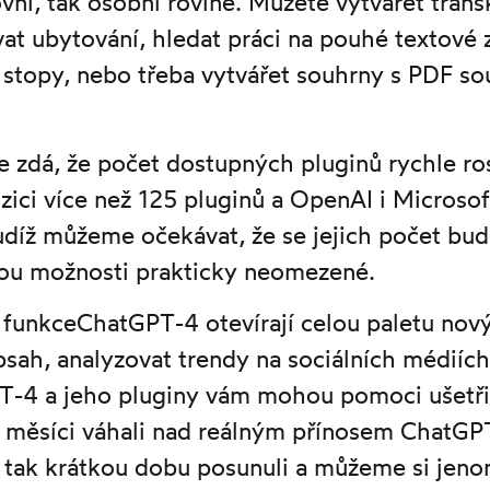
ovní, tak osobní rovině. Můžete vytvářet tran
vat ubytování, hledat práci na pouhé textové 
 stopy, nebo třeba vytvářet souhrny s PDF s
e zdá, že počet dostupných pluginů rychle ro
zici více než 125 pluginů a OpenAI i Microsof
díž můžeme očekávat, že se jejich počet bud
ou možnosti prakticky neomezené.
 funkceChatGPT-4 otevírají celou paletu nov
sah, analyzovat trendy na sociálních médiíc
-4 a jeho pluginy vám mohou pomoci ušetřit č
r měsíci váhali nad reálným přínosem ChatGP
a tak krátkou dobu posunuli a můžeme si jeno