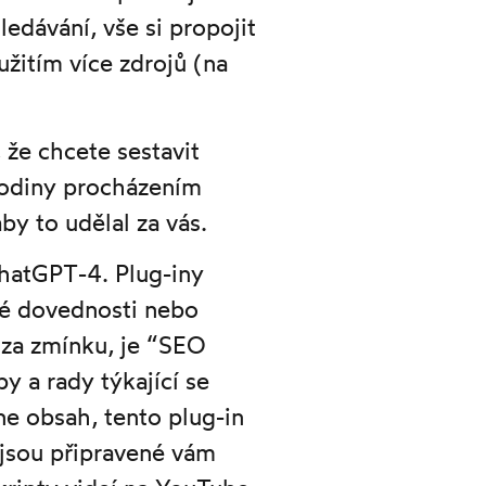
edávání, vše si propojit
užitím více zdrojů (na
 že chcete sestavit
 hodiny procházením
y to udělal za vás.
ChatGPT-4. Plug-iny
é dovednosti nebo
í za zmínku, je “SEO
py a rady týkající se
ne obsah, tento plug-in
 jsou připravené vám