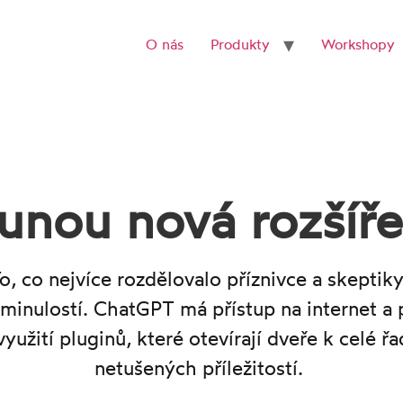
O nás
Produkty
Workshopy
unou nová rozšíř
To, co nejvíce rozdělovalo příznivce a skeptik
minulostí. ChatGPT má přístup na internet a p
yužití pluginů, které otevírají dveře k celé řa
netušených příležitostí.