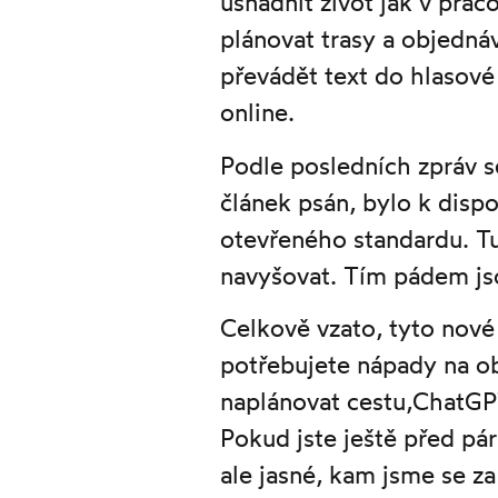
usnadnit život jak v prac
plánovat trasy a objedná
převádět text do hlasové
online.
Podle posledních zpráv s
článek psán, bylo k dispo
otevřeného standardu. Tu
navyšovat. Tím pádem js
Celkově vzato, tyto nové
potřebujete nápady na ob
naplánovat cestu,ChatGPT
Pokud jste ještě před pá
ale jasné, kam jsme se z