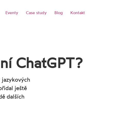
Eventy
Case study
Blog
Kontakt
ení ChatGPT?
y jazykových
řidal ještě
dě dalších