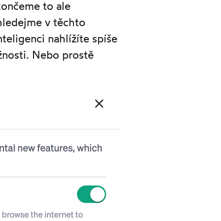
akončeme to ale
 hledejme v těchto
teligenci nahlížíte spíše
žnosti. Nebo prostě