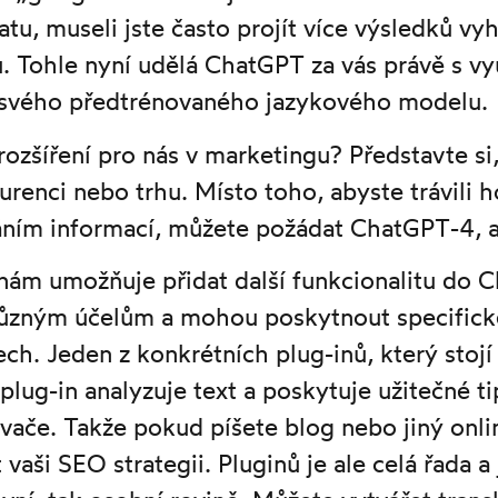
, museli jste často projít více výsledků vyhl
. Tohle nyní udělá ChatGPT za vás právě s vy
 svého předtrénovaného jazykového modelu.
ozšíření pro nás v marketingu? Představte si,
renci nebo trhu. Místo toho, abyste trávili
ním informací, můžete požádat ChatGPT-4, ab
, nám umožňuje přidat další funkcionalitu do 
různým účelům a mohou poskytnout specifick
ech. Jeden z konkrétních plug-inů, který stoj
plug-in analyzuje text a poskytuje užitečné ti
vače. Takže pokud píšete blog nebo jiný onli
aši SEO strategii. Pluginů je ale celá řada a