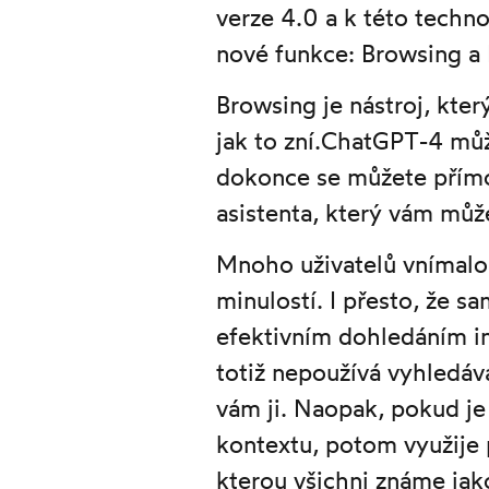
verze 4.0 a k této techn
nové funkce: Browsing a 
Browsing je nástroj, kte
jak to zní.ChatGPT-4 můž
dokonce se můžete přímo 
asistenta, který vám můž
Mnoho uživatelů vnímalo 
minulostí. I přesto, že s
efektivním dohledáním i
totiž nepoužívá vyhledáv
vám ji. Naopak, pokud je
kontextu, potom využije 
kterou všichni známe jak