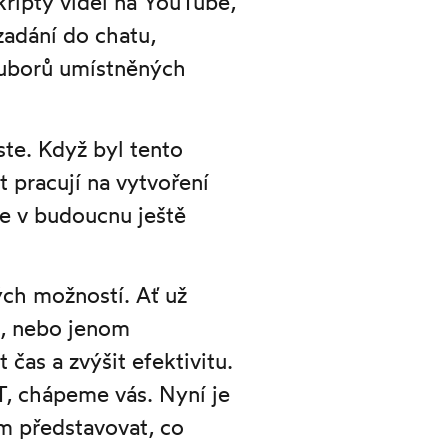
skripty videí na YouTube,
zadání do chatu,
ouborů umístněných
ste. Když byl tento
t pracují na vytvoření
e v budoucnu ještě
ých možností. Ať už
h, nebo jenom
as a zvýšit efektivitu.
T, chápeme vás. Nyní je
m představovat, co